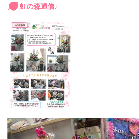
虹の森通信♪