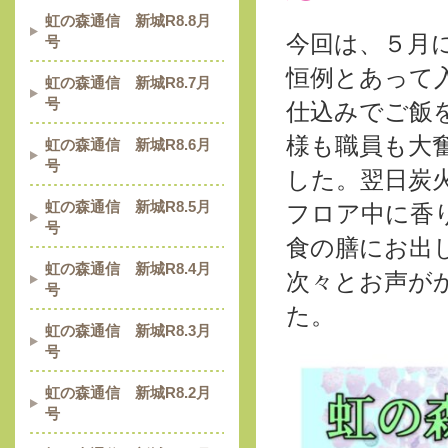
虹の森通信 新城R8.8月
今回は、５月
号
恒例とあって
虹の森通信 新城R8.7月
号
仕込みでご飯
様も職員も大
虹の森通信 新城R8.6月
号
した。翌日炭
虹の森通信 新城R8.5月
フロア中に香
号
食の膳にお出
虹の森通信 新城R8.4月
次々とお声が
号
た。
虹の森通信 新城R8.3月
号
虹の森通信 新城R8.2月
号