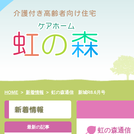
HOME
>
新着情報
>
虹の森通信 新城R8.6月号
最新の記事
虹の森通信 